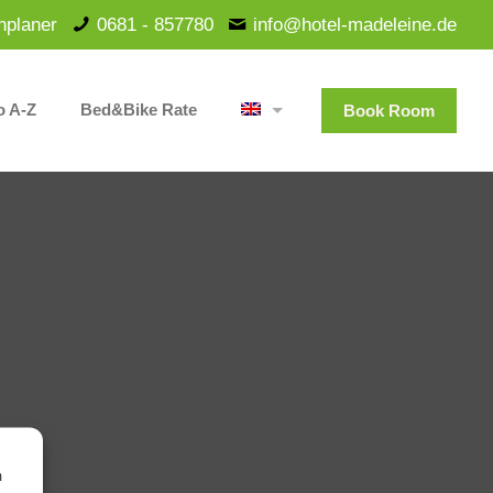
nplaner
0681 - 857780
info@hotel-madeleine.de
o A-Z
Bed&Bike Rate
Book Room
m