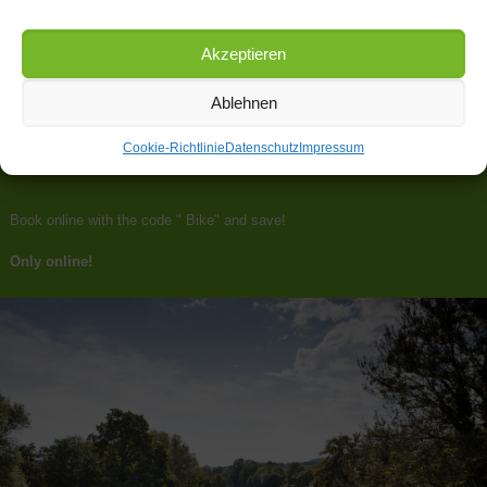
Akzeptieren
Ablehnen
Cookie-Richtlinie
Datenschutz
Impressum
Book online with the code " Bike" and save!
Only online!