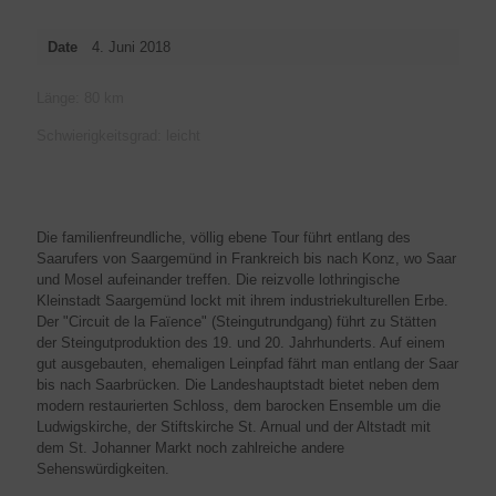
Date
4. Juni 2018
Länge: 80 km
Schwierigkeitsgrad: leicht
Die familienfreundliche, völlig ebene Tour führt entlang des
Saarufers von Saargemünd in Frankreich bis nach Konz, wo Saar
und Mosel aufeinander treffen. Die reizvolle lothringische
Kleinstadt Saargemünd lockt mit ihrem industriekulturellen Erbe.
Der "Circuit de la Faïence" (Steingutrundgang) führt zu Stätten
der Steingutproduktion des 19. und 20. Jahrhunderts. Auf einem
gut ausgebauten, ehemaligen Leinpfad fährt man entlang der Saar
bis nach Saarbrücken. Die Landeshauptstadt bietet neben dem
modern restaurierten Schloss, dem barocken Ensemble um die
Ludwigskirche, der Stiftskirche St. Arnual und der Altstadt mit
dem St. Johanner Markt noch zahlreiche andere
Sehenswürdigkeiten.