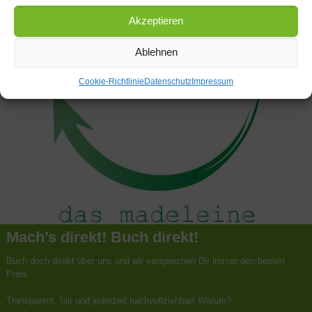
Akzeptieren
Ablehnen
Cookie-Richtlinie
Datenschutz
Impressum
Mach’s direkt! Buch direkt!
Buch doch direkt über uns und wir versprechen Dir immer den besten
Preis.
Transparent, fair und jederzeit nachvollziehbar! Warum?