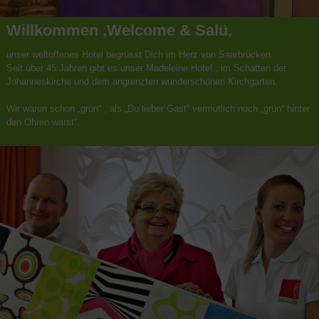
Willkommen ,Welcome & Salü,
unser weltoffenes Hotel begrüsst Dich im Herz von Saarbrücken.
Seit über 45 Jahren gibt es unser Madeleine Hotel , im Schatten der
Johanneskirche und dem angrenzten wunderschönen Kirchgarten.
Wir waren schon „grün“ , als „Du lieber Gast“ vermutlich noch „grün“ hinter
den Ohren warst“.