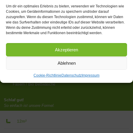
Um dir ein optimales Erlebnis zu bieten, verwenden wir Technologien wie
Cookies, um Geräteinformationen zu speichern und/oder darauf
zuzugreifen. Wenn du diesen Technologien zustimmst, können wir Daten
wie das Surfverhalten oder eindeutige IDs auf dieser Website verarbeiten.
Einzelzimmer
Wenn du deine Zustimmung nicht erteilst oder zurückziehst, können
bestimmte Merkmale und Funktionen beeinträchtigt werden.
Helle, freundliche Zimmer mit Innenhofblick oder großer Fensterfront
zum Kirchgarten.
Farblich wird Dich jedes Zimmer auf das neue Überraschen.
Akzeptieren
Ein super bequemes Boxspringbett macht deine Nacht zu einem
Traum.
Ablehnen
Dazu :
Cookie-Richtlinie
Datenschutz
Impressum
ein super bequemes Kuschelkissen und Bettdecke aus Tencell
Fasern / Bio Bettwäsche
Schlaf gut!
So einfach ist unsere Formel.
12m²