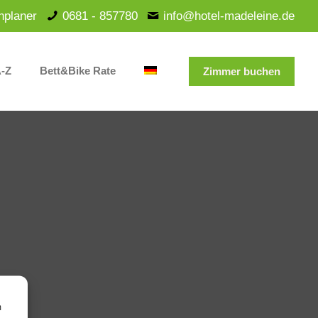
nplaner
0681 - 857780
info@hotel-madeleine.de
A-Z
Bett&Bike Rate
Zimmer buchen
m