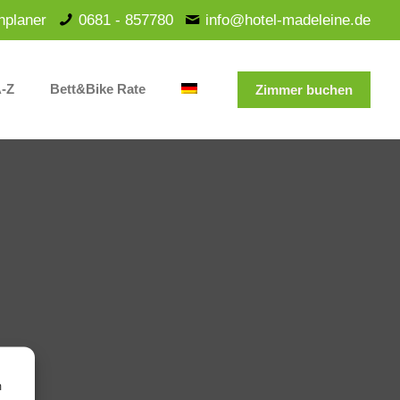
nplaner
0681 - 857780
info@hotel-madeleine.de
A-Z
Bett&Bike Rate
Zimmer buchen
m