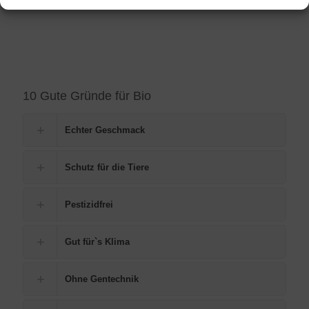
10 Gute Gründe für Bio
Echter Geschmack
Schutz für die Tiere
Pestizidfrei
Gut für`s Klima
Ohne Gentechnik