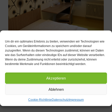
Um dir ein optimales Erlebnis zu bieten, verwenden wir Technologien wie
Cookies, um Geräteinformationen zu speichern und/oder darauf
Madeleine Einzelzimmer
zuzugreifen. Wenn du diesen Technologien zustimmst, können wir Daten
wie das Surfverhalten oder eindeutige IDs auf dieser Website verarbeiten.
Zimmer bis zu 14 qm teilweise zum ruhigen Innenhof. Diese
Wenn du deine Zustimmung nicht erteilst oder zurückziehst, können
Zimmer haben eine große Fensterfront so dass sie hell und
bestimmte Merkmale und Funktionen beeinträchtigt werden.
freundlich sind.Farblich wird Dich jedes Zimmer auf das Neue
überraschen.Diese Kategorie ist ideal für einen Erwachsenen.
Dazu : super bequemes Boxspringbett / Kuschelkissen und
Akzeptieren
Decke aus Tencell Fasern/ Bio Bettwäsche/32 Zoll LG Flat
TV/Highspeed Wifi/hochwertige sowie nachhaltige
Pflegeprodukte führender Marken.
Ablehnen
Cookie-Richtlinie
Datenschutz
Impressum