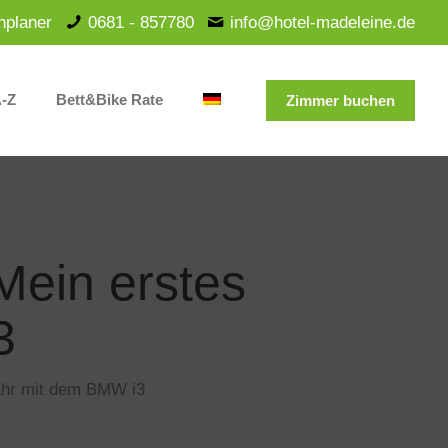
nplaner
0681 - 857780
info@hotel-madeleine.de
A-Z
Bett&Bike Rate
Zimmer buchen
Mein erstes
3
Jahr mit dem BMW i3