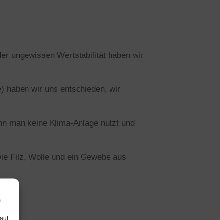
r ungewissen Wertstabilität haben wir
) haben wir uns entschieden, wir
n man keine Klima-Anlage nutzt und
ie Filz, Wolle und ein Gewebe aus
m
 auf