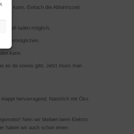
t,
eren kann. Einfach die Abfahrtszeit
 Schnell-laden möglich.
onen ermöglichen.
aden kann.
as es da sowas gibt. Jetzt muss man
klappt hervorragend. Natürlich mit Öko
ngsmotor! Nein wir bleiben beim Elektro
ier haben wir auch schon einen