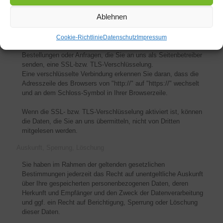
technisch machbar ist.
Ablehnen
SSL- bzw. TLS-Verschlüsselung
Diese Seite nutzt aus Sicherheitsgründen und zum Schutz der
Cookie-Richtlinie
Datenschutz
Impressum
Übertragung vertraulicher Inhalte, wie zum Beispiel
Bestellungen oder Anfragen, die Sie an uns als Seitenbetreiber
senden, eine SSL-bzw. TLS-Verschlüsselung.
Eine verschlüsselte Verbindung erkennen Sie daran, dass die
Adresszeile des Browsers von "http://" auf "https://" wechselt
und an dem Schloss-Symbol in Ihrer Browserzeile.
Wenn die SSL- bzw. TLS-Verschlüsselung aktiviert ist, können
die Daten, die Sie an uns übermitteln, nicht von Dritten
mitgelesen werden.
Auskunft, Sperrung, Löschung
Sie haben im Rahmen der geltenden gesetzlichen
Bestimmungen jederzeit das Recht auf unentgeltliche Auskunft
über Ihre gespeicherten personenbezogenen Daten, deren
Herkunft und Empfänger und den Zweck der Datenverarbeitung
und ggf. ein Recht auf Berichtigung, Sperrung oder Löschung
dieser Daten.